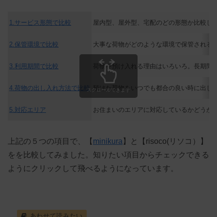
1.サービス形態で比較
屋内型、屋外型、宅配のどの形態か比較し
2.保管環境で比較
大事な荷物がどのような環境で保管される
3.利用期間で比較
荷物を預け入れる理由はいろいろ。長期間
4.荷物の出し入れ方法で比較
預けた荷物をいつでも都合の良い時に出し
スクロールできます
5.対応エリア
お住まいのエリアに対応しているかどうか
上記の５つの項目で、【
minikura
】
と【risoco(リソコ）】
を
を比較してみました。知りたい項目からチェックできる
ようにクリックして飛べるようになっています。