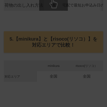
荷物の出し入れ方法
宅配
宅配で最短お申込み日の
スクロールできます
5.【minikura】と【risoco(リソコ）】を
対応エリアで比較！
minikura
risoco(リソコ）
全国
全国
対応エリア