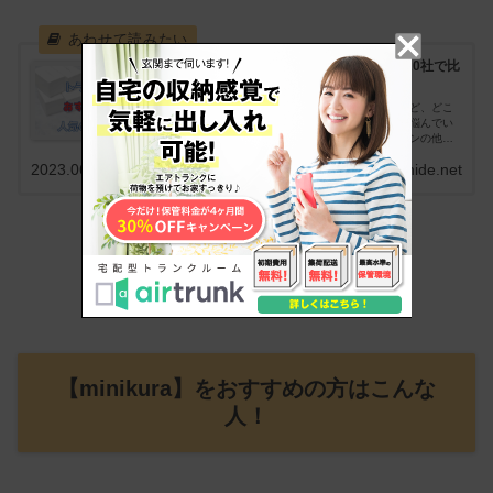
トランクルームおすすめ10社を人気の20社で比
較
トランクルームを利用したいと考えているけれど、どこ
のトランクルーム会社にして良いかわからなく悩んでい
る方のお手伝いをするサイトです。料金・プランの他に
実際に利用している方の口コミ・評判を集めました。他
2023.06.17
sasaki-yoshihide.net
のトランクルーム会社との比較もできます。
【minikura】をおすすめの方はこんな
人！